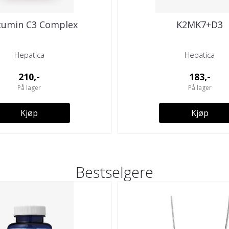
cumin C3 Complex
K2MK7+D3
Hepatica
Hepatica
210,-
183,-
På lager
På lager
Kjøp
Kjøp
Bestselgere