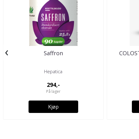
‹
Saffron
COLOST
Hepatica
294,-
På lager
Kjøp