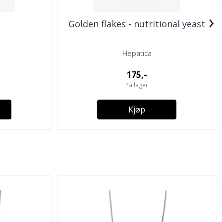
›
Golden flakes - nutritional yeast
Hepatica
175,-
På lager
Kjøp