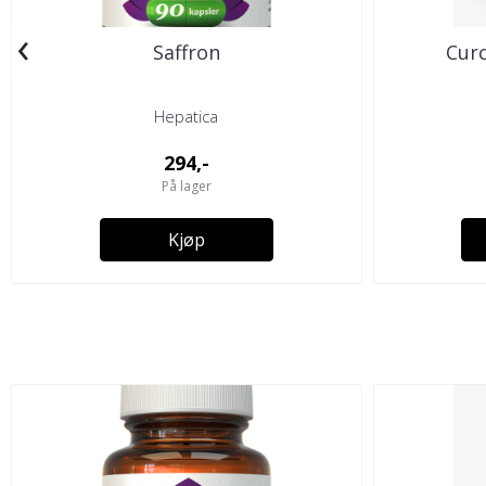
‹
Saffron
Cur
Hepatica
294,-
På lager
Kjøp