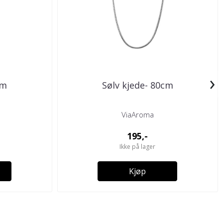
›
cm
Sølv kjede- 80cm
ViaAroma
195,-
Ikke på lager
Kjøp