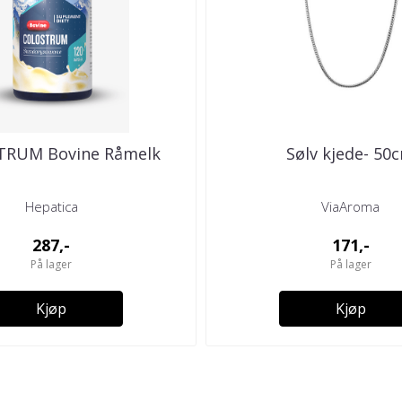
RUM Bovine Råmelk
Sølv kjede- 50
Hepatica
ViaAroma
287,-
171,-
På lager
På lager
Kjøp
Kjøp