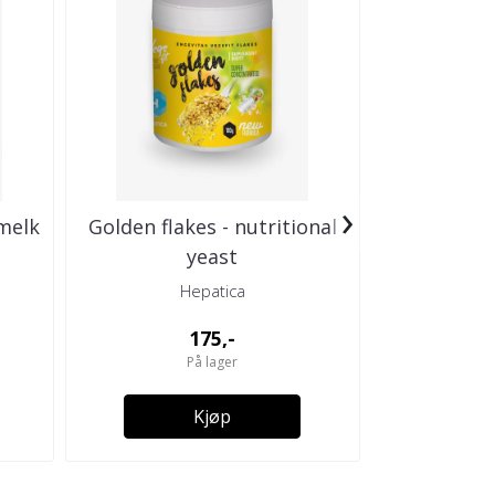
›
melk
Golden flakes - nutritional
Berber
yeast
Hepatica
H
175,-
På lager
Kjøp