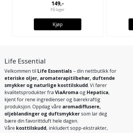
149,-
På lager
Kjøp
Life Essential
Velkommen til
Life Essentials
– din nettbutikk for
eteriske oljer, aromaterapitilbehør, duftende
smykker og naturlige kosttilskudd
. Vi fører
kvalitetsprodukter fra
ViaAroma
og
Hepatica
,
kjent for rene ingredienser og bærekraftig
produksjon. Oppdag våre
aromadiffusere,
oljeblandinger og duftsmykker
som lar deg
bære din favorittduft hele dagen.
Våre
kosttilskudd
, inkludert sopp-ekstrakter,