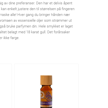
ig av dine preferanser. Den har et delvis åpent
 kan enkelt justere den til størrelsen på fingeren
erraske alle! Hver gang du bringer hånden nær
le aromaen av essensielle oljer som strømmer ut
også bruke parfymen din. Hele smykket er laget
alitet belagt med 18 karat gull. Det forårsaker
ter ikke farge.