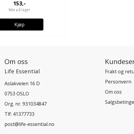
153,-
Ikke på lager
Kjøp
Om oss
Kundeser
Life Essential
Frakt og ret
Personvern
Aslakveien 16 D
Om oss
0753 OSLO
Salgsbetinge
Org. nr. 931034847
Tlf:
41377733
post@life-essential.no