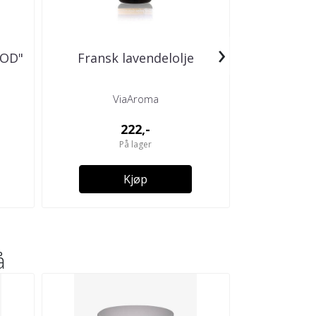
›
LOD"
Fransk lavendelolje
Aromater
Polert st
ViaAroma
V
222,-
På lager
Kjøp
å