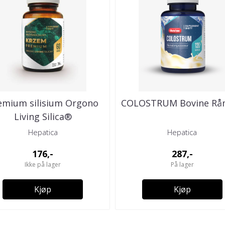
emium silisium Orgono
COLOSTRUM Bovine Rå
Living Silica®
Hepatica
Hepatica
176,-
287,-
Ikke på lager
På lager
Kjøp
Kjøp