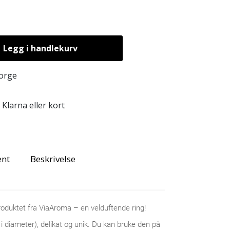
Legg i handlekurv
Norge
Klarna eller kort
ent
Beskrivelse
produktet fra ViaAroma – en velduftende ring!
i diameter), delikat og unik. Du kan bruke den på