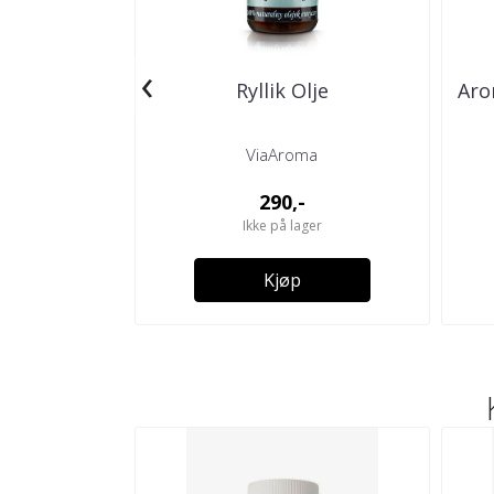
‹
Ryllik Olje
Aro
ViaAroma
290,-
Ikke på lager
Kjøp