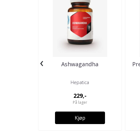
‹
Ashwagandha
Pr
Hepatica
229,-
På lager
Kjøp