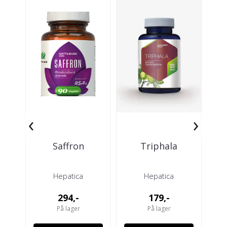
‹
›
Saffron
Triphala
C
Hepatica
Hepatica
294,-
179,-
På lager
På lager