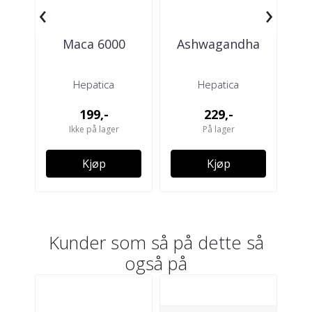
‹
›
Maca 6000
Ashwagandha
Tri
Hepatica
Hepatica
199,-
229,-
Ikke på lager
På lager
Kjøp
Kjøp
Kunder som så på dette så
også på